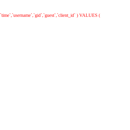
`time`,`username`,`gid`,`guest`,`client_id` ) VALUES (